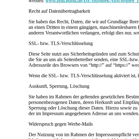
werden:
www.bfdi.bund.de/DE/Infothek/Anschriften_L
Recht auf Datenübertragbarkeit
Sie haben das Recht, Daten, die wir auf Grundlage Ihrer 
an einen Dritten in einem gängigen, maschinenlesbaren 
anderen Verantwortlichen verlangen, erfolgt dies nur, so
SSL- bzw. TLS-Verschlüsselung
Diese Seite nutzt aus Sicherheitsgründen und zum Schut
die Sie an uns als Seitenbetreiber senden, eine SSL-bzw
Adresszeile des Browsers von “http://” auf “https://” w
Wenn die SSL- bzw. TLS-Verschlüsselung aktiviert ist, k
Auskunft, Sperrung, Löschung
Sie haben im Rahmen der geltenden gesetzlichen Bestimm
personenbezogenen Daten, deren Herkunft und Empfänge
Sperrung oder Löschung dieser Daten. Hierzu sowie zu
der im Impressum angegebenen Adresse an uns wenden
Widerspruch gegen Werbe-Mails
Der Nutzung von im Rahmen der Impressumspflicht veröf