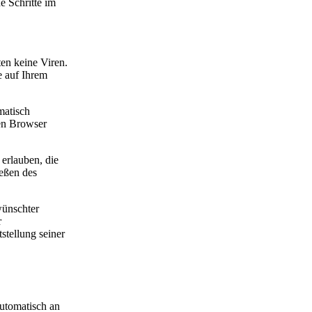
e Schritte im
en keine Viren.
e auf Ihrem
matisch
ren Browser
dj-ton-total
 erlauben, die
eßen des
wünschter
r
stellung seiner
automatisch an