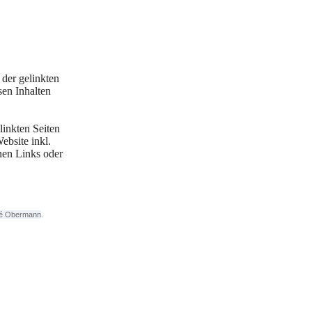
top_2021
der gelinkten
sen Inhalten
linkten Seiten
ebsite inkl.
enen Links oder
already_top_profi.2020
é Obermann
.