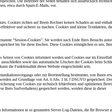
prochen. Die Betreiber der Seiten behalten sich ausdrücklich rechtlich
nen, etwa durch Spam-E-Mails, vor.
kies. Cookies richten auf Ihrem Rechner keinen Schaden an und enthalt
effektiver und sicherer zu machen. Cookies sind kleine Textdateien, di
genannte “Session-Cookies”. Sie werden nach Ende Ihres Besuchs auto
speichert bis Sie diese löschen. Diese Cookies ermöglichen es uns, Ih
as Setzen von Cookies informiert werden und Cookies nur im Einzelfall
 ausschließen sowie das automatische Löschen der Cookies beim Schli
ann die Funktionalität dieser Website eingeschränkt sein.
unikationsvorgangs oder zur Bereitstellung bestimmter, von Ihnen er
 werden auf Grundlage von Art. 6 Abs. 1 lit. f DSGVO gespeichert. De
peicherung von Cookies zur technisch fehlerfreien und optimierten Bereit
e Ihres Surfverhaltens) gespeichert werden, werden diese in dieser
ch Informationen in so genannten Server-Log-Dateien, die Ihr Browser 