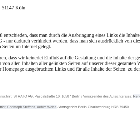
c, 51147 Köln
entschieden, dass man durch die Ausbringung eines Links die Inhalte 
LG - nur dadurch verhindert werden, dass man sich ausdrücklich von die
 Seiten im Internet gelegt.
en, dass wir keinerlei Einfluß auf die Gestaltung und die Inhalte der ge
 von allen Inhalten aller gelinkten Seiten auf unserer dieser gesamten W
erer Homepage ausgebrachten Links und für alle Inhalte der Seiten, zu d
nschrift: STRATO AG, Pascalstraße 10, 10587 Berlin / Vorsitzender des Aufsichtsrates:
Ren
ler, Christoph Steffens, Achim Weiss
/ Amtsgericht Berlin-Charlottenburg HRB 79450