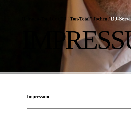
DJ-Servi
Heiraten-Total.de / DJ "Ton-Total" Jochen
/
IMPRESS
Impressum