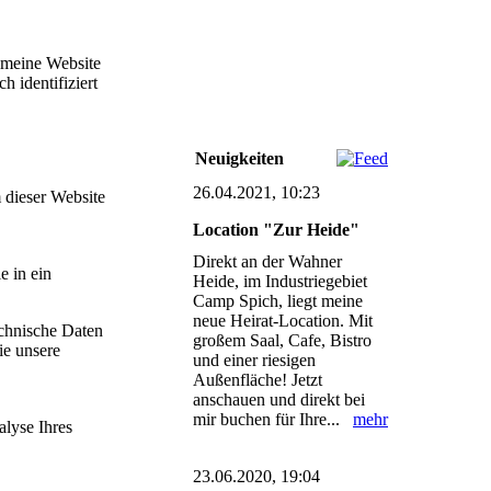
 meine Website
 identifiziert
already_top_profi.a3d4a988
Neuigkeiten
26.04.2021, 10:23
 dieser Website
Location "Zur Heide"
Direkt an der Wahner
e in ein
Heide, im Industriegebiet
Camp Spich, liegt meine
neue Heirat-Location. Mit
echnische Daten
großem Saal, Cafe, Bistro
ie unsere
und einer riesigen
Außenfläche! Jetzt
anschauen und direkt bei
mir buchen für Ihre...
mehr
alyse Ihres
23.06.2020, 19:04