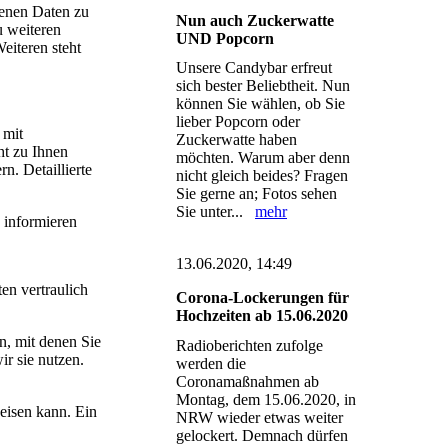
genen Daten zu
Nun auch Zuckerwatte
u weiteren
UND Popcorn
iteren steht
Unsere Candybar erfreut
sich bester Beliebtheit. Nun
können Sie wählen, ob Sie
lieber Popcorn oder
 mit
Zuckerwatte haben
ht zu Ihnen
möchten. Warum aber denn
n. Detaillierte
nicht gleich beides? Fragen
Sie gerne an; Fotos sehen
Sie unter...
mehr
 informieren
13.06.2020, 14:49
en vertraulich
Corona-Lockerungen für
Hochzeiten ab 15.06.2020
, mit denen Sie
Radioberichten zufolge
ir sie nutzen.
werden die
Coronamaßnahmen ab
Montag, dem 15.06.2020, in
eisen kann. Ein
NRW wieder etwas weiter
gelockert. Demnach dürfen