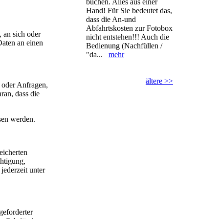
buchen. Alles aus einer
Hand! Für Sie bedeutet das,
dass die An-und
Abfahrtskosten zur Fotobox
, an sich oder
nicht entstehen!!! Auch die
Daten an einen
Bedienung (Nachfüllen /
"da...
mehr
ältere >>
n oder Anfragen,
ran, dass die
esen werden.
eicherten
htigung,
ederzeit unter
eforderter