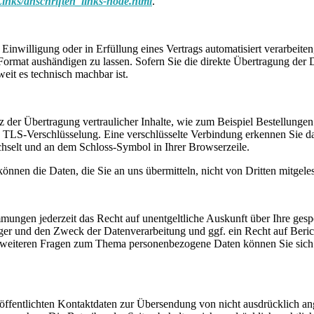
inks/anschriften_links-node.html
.
Einwilligung oder in Erfüllung eines Vertrags automatisiert verarbeiten
Format aushändigen zu lassen. Sofern Sie die direkte Übertragung der 
weit es technisch machbar ist.
z der Übertragung vertraulicher Inhalte, wie zum Beispiel Bestellunge
. TLS-Verschlüsselung. Eine verschlüsselte Verbindung erkennen Sie da
echselt und an dem Schloss-Symbol in Ihrer Browserzeile.
önnen die Daten, die Sie an uns übermitteln, nicht von Dritten mitgel
ungen jederzeit das Recht auf unentgeltliche Auskunft über Ihre gesp
r und den Zweck der Datenverarbeitung und ggf. ein Recht auf Beric
 weiteren Fragen zum Thema personenbezogene Daten können Sie sich j
.
fentlichten Kontaktdaten zur Übersendung von nicht ausdrücklich ang