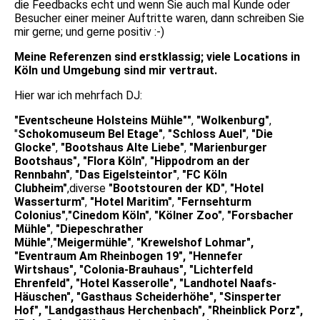
die Feedbacks echt und wenn Sie auch mal Kunde oder
Besucher einer meiner Auftritte waren, dann schreiben Sie
mir gerne; und gerne positiv :-)
Meine Referenzen sind erstklassig; viele Locations in
Köln und Umgebung sind mir vertraut.
Hier war ich mehrfach DJ:
"Eventscheune Holsteins Mühle""
,
"Wolkenburg"
,
"
Schokomuseum Bel Etage"
,
"Schloss Auel"
,
"Die
Glocke"
,
"Bootshaus Alte Liebe"
,
"Marienburger
Bootshaus",
"Flora Köln"
,
"Hippodrom an der
Rennbahn"
,
"Das Eigelsteintor"
,
"FC Köln
Clubheim"
,diverse
"Bootstouren der KD"
,
"Hotel
Wasserturm"
,
"Hotel
Maritim"
,
"Fernsehturm
Colonius"
,
"Cinedom Köln"
,
"Kölner Zoo"
,
"Forsbacher
Mühle"
,
"Diepeschrather
Mühle"
,
"Meigermühle"
,
"Krewelshof Lohmar",
"Eventraum Am Rheinbogen 19", "Hennefer
Wirtshaus", "Colonia-Brauhaus", "Lichterfeld
Ehrenfeld", "Hotel
Kasserolle", "Landhotel Naafs-
Häuschen", "Gasthaus Scheiderhöhe", "Sinsperter
Hof", "Landgasthaus Herchenbach", "Rheinblick Porz",