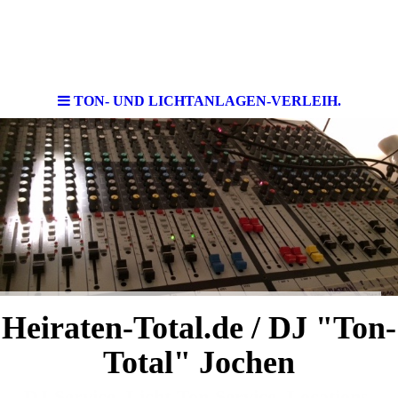
TON- UND LICHTANLAGEN-VERLEIH.
Heiraten-Total.de / DJ "Ton-
Total" Jochen
DJ-Service, Licht-Ton-Service, Locations,