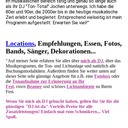
im musikalischen Bereich tätig und genau so lange auch
als Ihr DJ "Ton-Total" Jochen unterwegs. Ich habe die
80er und 90er, die 2000er bis in die heutige musikalische
Zeit erlebt und begleitet. Entsprechend vielseitig ist mein
Programm aufgestellt. Erwarten Sie viel!"
Locations
, Empfehlungen, Essen, Fotos,
Bands, Sänger, Dekorationen...
"Auf meiner Seite erfahren Sie alles über
mich als DJ
, über das
Musikprogramm, die
Ton- und Lichtanlage und natürlich alle
Buchungsmodalitäten. Außerdem finden Sie weiter unten auf
dieser Seite sehr günstige Angebote für z.B. eine
Fotobox
oder
die
Tonaufnahme zur Erinnerung an Ihr
Fest,
einen
Beamer
und
sc
hön
es
Lichtambiente
zu Ihrem
Fest.
Wenn Sie mich als DJ gebucht haben, gelten für Sie für
die
günstigen "DJ-ist-da"-Vorteils-Preise für alle
Zusatzleistungen!
Einfach mal rum Schmökern... Viel
Spaß.