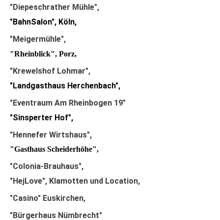
"Diepeschrather Mühle"
,
"BahnSalon", Köln,
"Meigermühle"
,
"Rheinblick", Porz,
"Krewelshof Lohmar",
"Landgasthaus Herchenbach",
"Eventraum Am Rheinbogen 19"
"Sinsperter Hof",
"Hennefer Wirtshaus",
"Gasthaus Scheiderhöhe",
"Colonia-Brauhaus",
"HejLove", Klamotten und Location,
"Casino" Euskirchen,
"Bürgerhaus Nümbrecht"