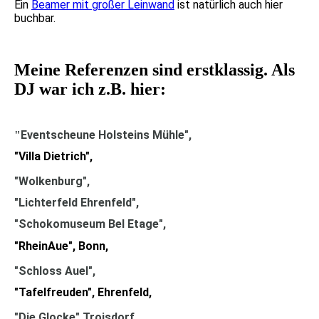
Ein
Beamer mit großer Leinwand
ist natürlich auch hier
buchbar.
Meine Referenzen sind erstklassig. Als
DJ war ich z.B. hier:
Eventscheune Holsteins Mühle",
"
"Villa Dietrich",
"Wolkenburg"
,
"Lichterfeld Ehrenfeld",
"
Schokomuseum Bel Etage"
,
"RheinAue", Bonn,
"Schloss Auel"
,
"Tafelfreuden", Ehrenfeld,
"Die Glocke" Troisdorf
,