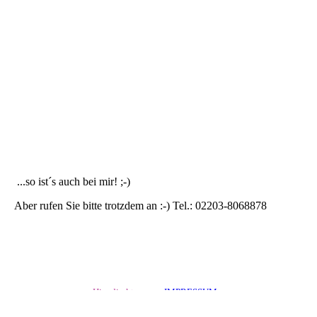
IMG_6208
...so ist´s auch bei mir! ;-)
Aber rufen Sie bitte trotzdem an :-) Tel.: 02203-8068878
Hier direkt zum:
IMPRESSUM