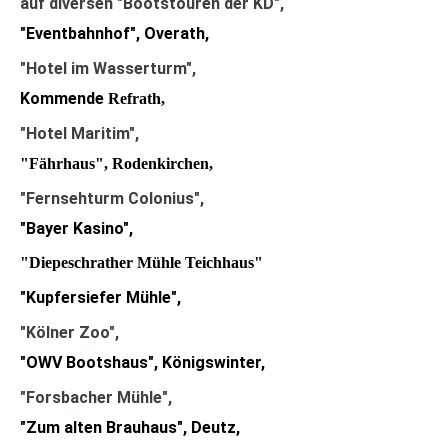
auf diversen
"Bootstouren der KD"
,
"Eventbahnhof", Overath,
"
Hotel im Wasserturm"
,
Kommende
Refrath,
"Hotel
Maritim"
,
"Fährhaus", Rodenkirchen,
"Fernsehturm Colonius"
,
"Bayer Kasino",
"Diepeschrather Mühle Teichhaus"
"Kupfersiefer Mühle",
"Kölner Zoo"
,
"OWV Bootshaus", Königswinter,
"Forsbacher Mühle"
,
"Zum alten Brauhaus", Deutz,